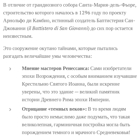
В отличие от грандиозного собора Санта-Мария-дель-Фьоре,
строительство которого началось в 1296 году по проекту
Арнольфо ди Камбио, истинный создатель Баптистерия Сан-
Джованни (
il Battistero di San Giovanni
) до сих пор остается
неизвестным.
Это сооружение окутано тайнами, которые пытались
разгадать величайшие умы человечества:
Мнение мастеров Ренессанса:
Сами изобретатели
эпохи Возрождения, с особым вниманием изучавшие
Крестильню Святого Иоанна, были искренне
уверены, что это здание — великий памятник
истории Древнего Рима эпохи Империи.
Отрицание «темных веков»:
В то время людям
было просто немыслимо даже подумать, что такая
великолепная, гармоничная постройка могла быть
порождением темного и мрачного Средневековья!