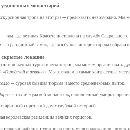
о уединенных монастырей
кскурсионная тропа на этот раз — предсказать невозможно. Мы
»
— там, где великая Красота поставлена на службу Сакрального.
»
— грандиозный замок, где вся бурная история города собрана в
 скрытые локации
и con привычных туристических троп, мы можем организовать 
ый
«Городской треккинг».
Мы заглянем в самые контрастные места
желло
— суровая бывшая тюрьма и место средневековых пыток.
Марко
— тихий мужской монастырь, наполненный умиротворени
старинный сиротский дом с глубокой историей.
я королевская резиденция великих герцогов.
ательный выбор, я точно знаю одно: меня и моих пилигримов 