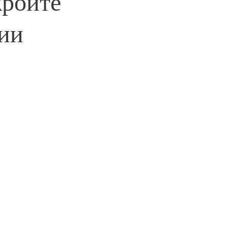
кройте
ии