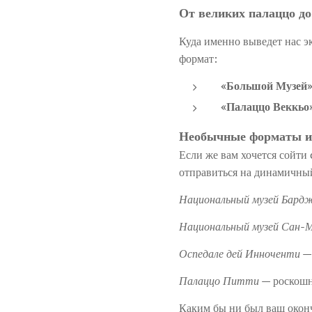
От великих палаццо д
Куда именно выведет нас э
формат:
«Большой Музей
«
Палаццо Веккьо
Необычные форматы и
Если же вам хочется сойт
отправиться на динамичн
Национальный музей Бард
Национальный музей Сан-
Оспедале дей Инноченти
— 
Палаццо Питти
— роскошна
Каким бы ни был ваш оконч