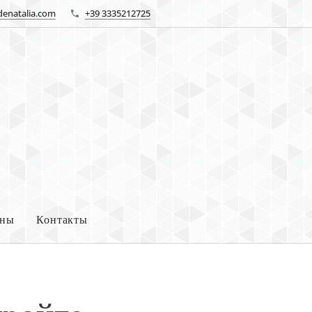
denatalia.com
+39 3335212725
ны
Контакты