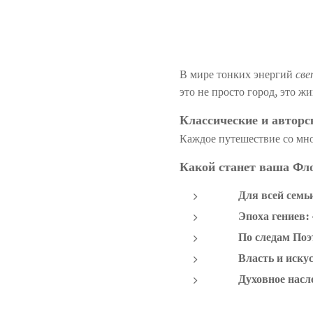
В мире тонких энергий
све
это не просто город, это ж
Классические и автор
Каждое путешествие со мно
Какой станет ваша Фл
⚜️ Для всей семь
⚜️ Эпоха гениев:
⚜️ По следам Поэ
⚜️ Власть и искус
⚜️ Духовное насл