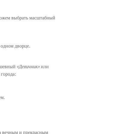
 можем выбрать масштабный
 одном дворце.
душевный
«Девичник»
или
 города:
ем.
за вечным и прекрасным