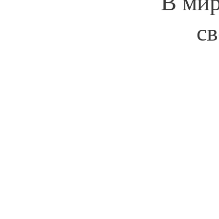
В мир
с