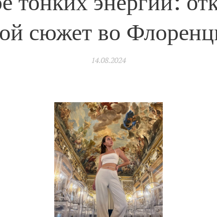
е тонких энергий: от
вой сюжет во Флоренц
14.08.2024