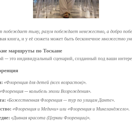
т побеждает тьму, разум побеждает невежество, а добро поб
ивая книга, и у её сюжета может быть бесконечное
множество ун
ские маршруты по Тоскане
й — это индивидуальный сценарий, созданный под ваши интерес
оренция
и:
«Флоренция для детей (всех возрастов)».
«Флоренция — колыбель эпохи Возрождения».
та:
«Божественная Флоренция — тур по улицам Данте».
ство:
«Флоренция и Медичи» или «Флоренция и Микеланджело».
едие:
«Дивная красота (Церкви Флоренции)».