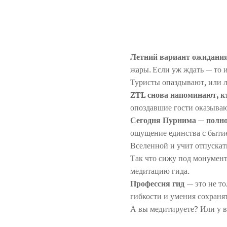
Летний вариант ожидания
жары. Если уж ждать — то и
Туристы опаздывают, или л
ZTL снова напоминают, кт
опоздавшие гости оказыва
Сегодня Пурнима
—
полн
ощущение единства с бытие
Вселенной и учит отпускать
Так что сижу под монумент
медитацию гида.
Профессия гид
— это не т
гибкости и умения сохраня
А вы медитируете? Или у в