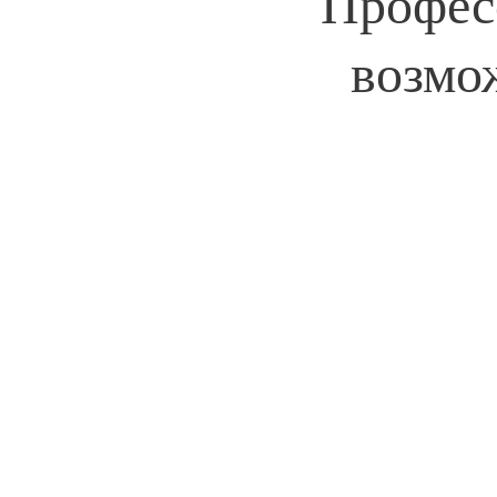
Професс
возмож