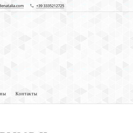
denatalia.com
+39 3335212725
ны
Контакты