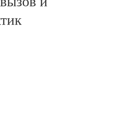
 вызов и
ик🧘‍♀️