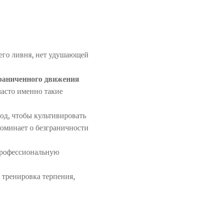
щего ливня, нет удушающей
граниченного движения
 часто именно такие
вод, чтобы культивировать
поминает о безграничности
 профессиональную
 тренировка терпения,