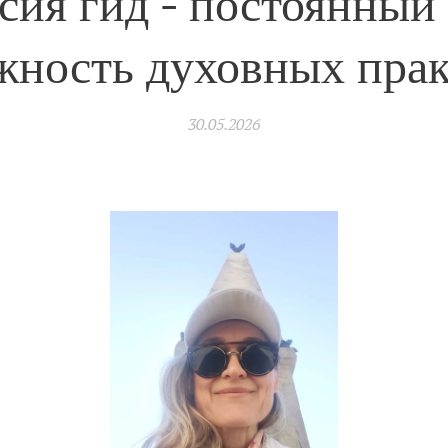
ия гид - постоянный
ность духовных практ
30.05.2026