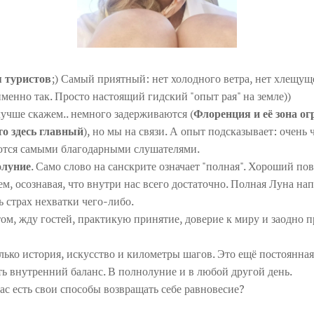
 туристов
;) Самый приятный: нет холодного ветра, нет хлещу
менно так. Просто настоящий гидский "опыт рая" на земле))
учше скажем.. немного задерживаются (
Флоренция и её зона о
о здесь главный
), но мы на связи. А опыт подсказывает: очень
ются самыми благодарными слушателями.
олуние
. Само слово на санскрите означает "полная". Хороший по
м, осознавая, что внутри нас всего достаточно. Полная Луна на
 страх нехватки чего-либо.
ом, жду гостей, практикую принятие, доверие к миру и заодно
олько история, искусство и километры шагов. Это ещё постоянная
ть внутренний баланс. В полнолуние и в любой другой день.
ас есть свои способы возвращать себе равновесие? 🌕✨