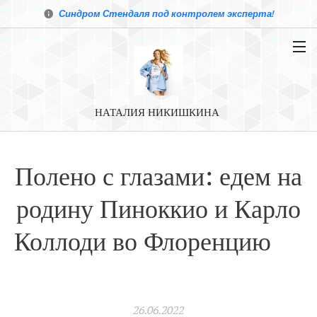
Синдром Стендаля под контролем эксперта!
НАТАЛИЯ НИКИШКИНА
Полено с глазами: едем на
родину Пиноккио и Карло
Коллоди во Флоренцию
⠀⠀⠀⠀⠀⠀⠀⠀⠀
26.06.2022