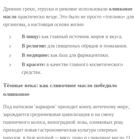
Древние греки, этруски и римляне использовали
оливковое
масло
практически везде. Это было не просто «топливо» для
организма, а настоящая основа жизни
В пищу:
как главный источник жиров и вкуса.
В религии:
для священных обрядов и помазания.
В медицине:
как база для фармацевтики.
В красоте:
в качестве главного косметического
средства.
Тёмные века: как сливочное масло победило
оливковое
Под натиском "варваров" приходит конец античному миру,
зарождается средневековая цивилизация и на смену
пшеничного колоса, виноградной лозы, оливковых рощ
приходит новая гастрономическая культура северных
народов, в базе которой — мясо, пиво и сливочное масло. О