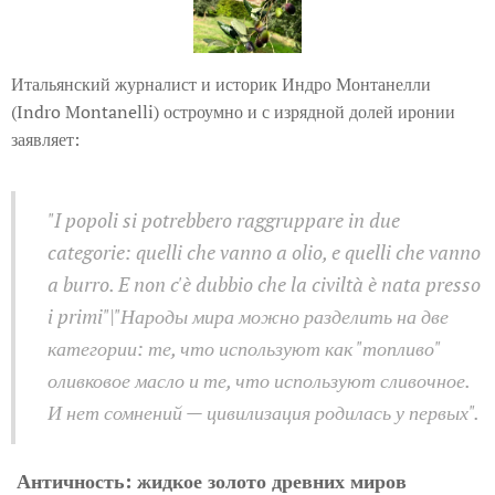
Итальянский журналист и историк Индро Монтанелли
(Indro Montanelli) остроумно и с изрядной долей иронии
заявляет:
"I popoli si potrebbero raggruppare in due
categorie: quelli che vanno a olio, e quelli che vanno
a burro. E non c'è dubbio che la civiltà è nata presso
i primi"|"Народы мира можно разделить на две
категории: те, что используют как "топливо"
оливковое масло и те, что используют сливочное.
И нет сомнений — цивилизация родилась у первых".
Античность: жидкое золото древних миров