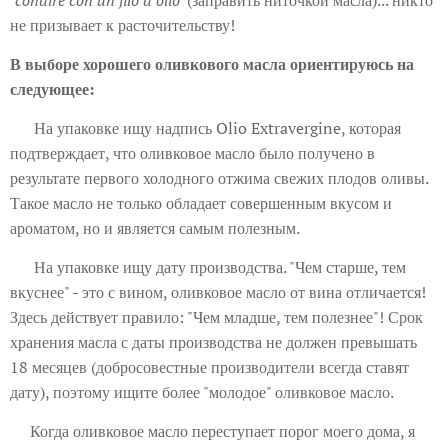
"condire con un filo d'olio"
(заправить ниточкой масла)... никто
не призывает к расточительству!
В выборе хорошего оливкового масла ориентируюсь на
следующее:
🫒 На упаковке ищу надпись Olio Extravergine, которая
подтверждает, что оливковое масло было получено в
результате первого холодного отжима свежих плодов оливы.
Такое масло не только обладает совершенным вкусом и
ароматом, но и является самым полезным.
🫒 На упаковке ищу дату производства. "Чем старше, тем
вкуснее" - это с вином, оливковое масло от вина отличается!
Здесь действует правило: "Чем младше, тем полезнее"! Срок
хранения масла с даты производства не должен превышать
18 месяцев (добросовестные производители всегда ставят
дату), поэтому ищите более "молодое" оливковое масло.
🫒Когда оливковое масло переступает порог моего дома, я