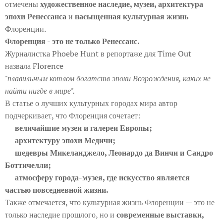
отмечены
художественное наследие, музеи, архитектура
эпохи Ренессанса
и
насыщенная культурная жизнь
Флоренции.
Флоренция - это не только Ренессанс.
Журналистка Phoebe Hunt в репортаже для Time Out
назвала Florence
"плавильным котлом богатств эпохи Возрождения, каких не
найти нигде в мире".
В статье о лучших культурных городах мира автор
подчеркивает, что Флоренция сочетает:
▪️величайшие музеи и галереи Европы;
▪️архитектуру эпохи Медичи;
▪️шедевры Микеланджело, Леонардо да Винчи и Сандро
Боттичелли;
▪️атмосферу города-музея, где искусство является
частью повседневной жизни.
Также отмечается, что культурная жизнь Флоренции — это не
только наследие прошлого, но и
современные выставки,