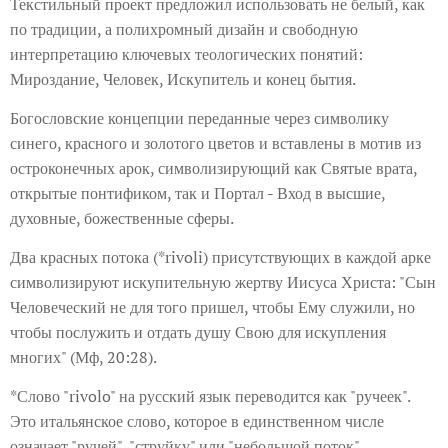
Текстильный проект предложил использовать не белый, как
по традиции, а полихромный дизайн и свободную
интерпретацию ключевых теологических понятий:
Мироздание, Человек, Искупитель и конец бытия.
Богословские концепции переданные через символику
синего, красного и золотого цветов и вставлены в мотив из
остроконечных арок, символизирующий как Святые врата,
открытые понтификом, так и Портал - Вход в высшие,
духовные, божественные сферы.
Два красных потока (*rivoli) присутствующих в каждой арке
символизируют искупительную жертву Иисуса Христа: "Сын
Человеческий не для того пришел, чтобы Ему служили, но
чтобы послужить и отдать душу Свою для искупления
многих" (Мф, 20:28).
*Слово "rivolo" на русский язык переводится как "ручеек".
Это итальянское слово, которое в единственном числе
означает "ручей", "струйку" или "небольшой поток".